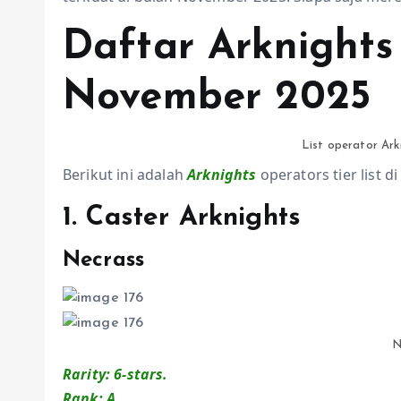
Daftar Arknights 
November 2025
List operator Ar
Berikut ini adalah
Arknights
operators tier list 
1. Caster Arknights
Necrass
N
Rarity: 6-stars.
Rank: A
.