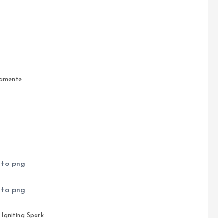
amente
 Igniting Spark