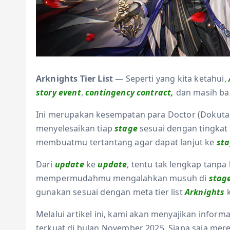
Arknights Tier List
— Seperti yang kita ketahui,
story event
,
contingency contract,
dan masih ban
Ini merupakan kesempatan para Doctor (Dokutah
menyelesaikan tiap
stage
sesuai dengan tingka
membuatmu tertantang agar dapat lanjut ke
st
Dari
update
ke
update
, tentu tak lengkap tanpa
mempermudahmu mengalahkan musuh di
stag
gunakan sesuai dengan meta tier list
Arknights
k
Melalui artikel ini, kami akan menyajikan informa
terkuat di bulan November 2025. Siapa saja merek