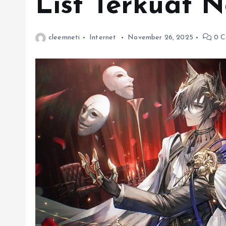
List Terkuat 
cleemneti
Internet
November 26, 2025
0 C