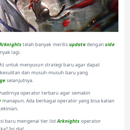
Arknights
telah banyak merilis
update
dengan
side
yak lagi.
) untuk menyusun strategi baru agar dapat
t kesulitan dan musuh-musuh baru yang
age
selanjutnya.
 hadirnya operator terbaru agar semakin
e
manapun. Ada berbagai operator yang bisa kalian
ekinian.
si baru mengenai tier list
Arknights
operator
a? Ini dia!