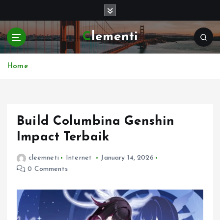
S
k
i
Clementi
p
t
o
Home
c
o
n
t
e
Build Columbina Genshin
n
Impact Terbaik
t
cleemneti
Internet
January 14, 2026
0 Comments