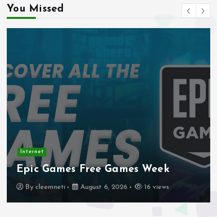
You Missed
Internet
Stadtmobiliar — Geocache of the
Week – Official Blog
By
cleemneti
August 4, 2026
20 views