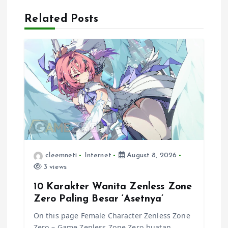
a
Related Posts
v
i
g
a
t
cleemneti
Internet
August 8, 2026
i
3 views
10 Karakter Wanita Zenless Zone
o
Zero Paling Besar ‘Asetnya’
On this page Female Character Zenless Zone
n
Zero – Game Zenless Zone Zero buatan