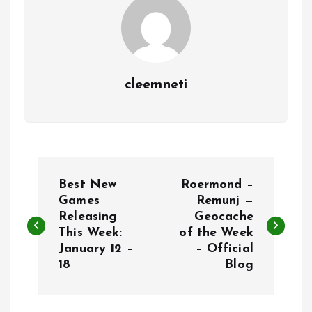
cleemneti
P
Best New
Roermond –
o
Games
Remunj —
Releasing
Geocache
This Week:
of the Week
s
January 12 –
– Official
18
Blog
t
n