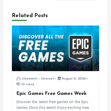
v
Related Posts
i
g
a
t
i
o
cleemneti
Internet
August 6, 2026
10 views
n
Epic Games Free Games Week
Discover the latest free games on the Epic
Games Store this week! Enjoy exciting new