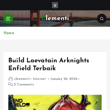
S
k
i
Clementi
p
t
o
Home
c
o
n
t
e
Build Laevatain Arknights
n
Enfield Terbaik
t
cleemneti
Internet
January 26, 2026
0 Comments