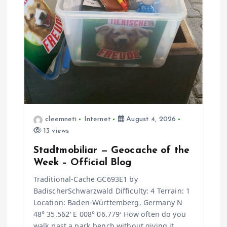
cleemneti
Internet
August 4, 2026
13 views
Stadtmobiliar — Geocache of the
Week – Official Blog
Traditional-Cache GC693E1 by
BadischerSchwarzwald Difficulty: 4 Terrain: 1
Location: Baden-Württemberg, Germany N
48° 35.562′ E 008° 06.779′ How often do you
walk past a park bench without giving it