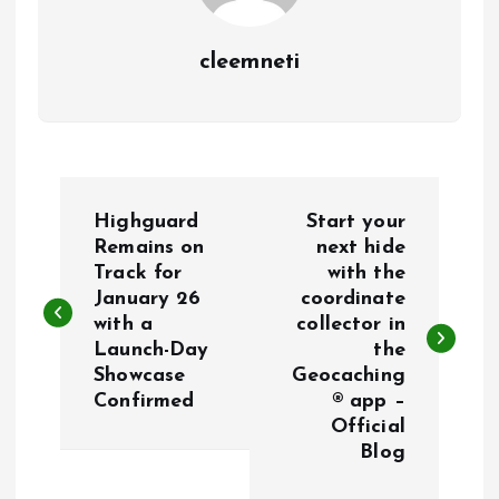
cleemneti
P
Highguard
Start your
o
Remains on
next hide
Track for
with the
January 26
coordinate
s
with a
collector in
Launch-Day
the
t
Showcase
Geocaching
Confirmed
® app –
n
Official
Blog
a