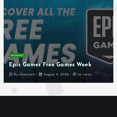
Internet
Stadtmobiliar — Geoc
mes Week
Week – Official Blog
26
16 views
By
cleemneti
August 4, 202