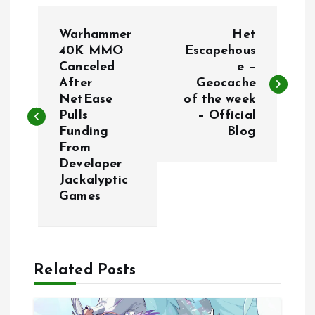
P
Warhammer
Het
o
40K MMO
Escapehous
Canceled
e –
After
Geocache
s
NetEase
of the week
Pulls
– Official
t
Funding
Blog
From
n
Developer
Jackalyptic
a
Games
v
i
Related Posts
g