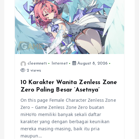
a
t
i
o
cleemneti
Internet
August 8, 2026
n
2 views
10 Karakter Wanita Zenless Zone
Zero Paling Besar ‘Asetnya’
On this page Female Character Zenless Zone
Zero – Game Zenless Zone Zero buatan
miHoYo memiliki banyak sekali daftar
karakter yang dengan berbagai keunikan
mereka masing-masing, baik itu pria
maupun…