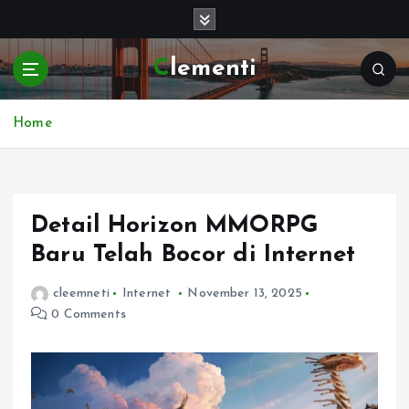
S
k
i
Clementi
p
t
o
Home
c
o
n
t
e
Detail Horizon MMORPG
n
Baru Telah Bocor di Internet
t
cleemneti
Internet
November 13, 2025
0 Comments