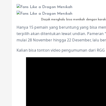
Diajak menghalu bisa menikah dengan karakt
Hanya 15 pemain yang beruntung yang bisa men
terpilih akan ditentukan lewat undian. Pameran “
mulai 28 November hingga 22 Desember, lalu berl
Kalian bisa tonton video pengumuman dari RGG S