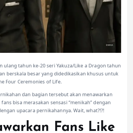
 ulang tahun ke-20 seri Yakuza/Like a Dragon tahun
an berskala besar yang didedikasikan khusus untuk
he Four Ceremonies of Life.
 pernikahan dan bagian tersebut akan menawarkan
 fans bisa merasakan sensasi “menikah” dengan
dengan upacara pernikahannya. Wait, what?!?!
warkan Fans Like