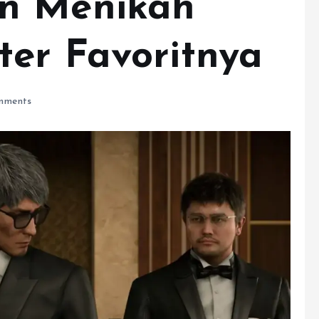
n Menikah
er Favoritnya
mments