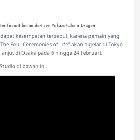
er favorit kalian dari seri Yakuza/Like a Dragon
dapat kesempatan tersebut, karena pemain yang
The Four Ceremonies of Life” akan digelar di Tokyo
anjut di Osaka pada 6 hingga 24 Februari.
tudio di bawah ini.