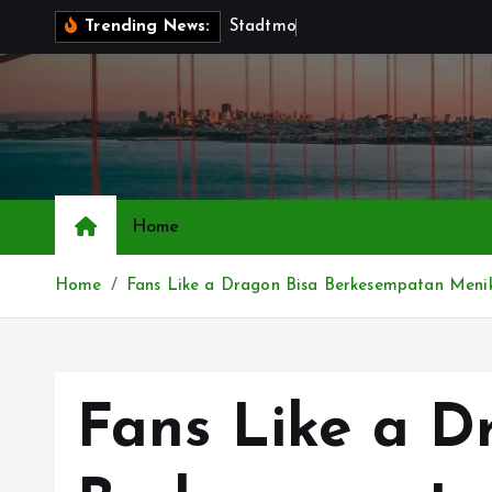
S
S
t
a
d
t
m
o
b
i
l
i
a
r
—
Trending News:
k
i
p
t
o
c
o
Home
n
t
Home
Fans Like a Dragon Bisa Berkesempatan Meni
e
n
t
Fans Like a D