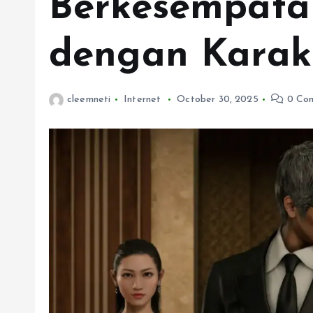
Berkesempata
dengan Karakt
cleemneti
Internet
October 30, 2025
0 Co