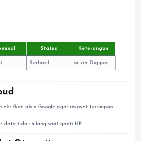
minal
Status
Keterangan
0
Berhasil
isi via Digipos
loud
sa aktifkan akun Google agar riwayat tersimpan
 data tidak hilang saat ganti HP.