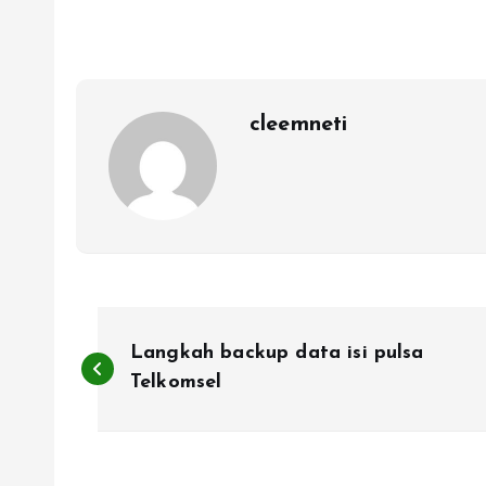
cleemneti
P
Langkah backup data isi pulsa
o
Telkomsel
s