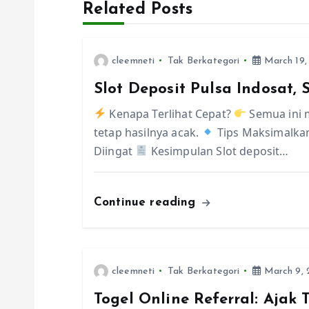
Related Posts
t
n
cleemneti
Tak Berkategori
March 19,
Slot Deposit Pulsa Indosat,
a
Kenapa Terlihat Cepat?
Semua ini m
v
tetap hasilnya acak.
Tips Maksimalka
Diingat
Kesimpulan Slot deposit…
i
Continue reading
g
a
cleemneti
Tak Berkategori
March 9, 
t
Togel Online Referral: Aja