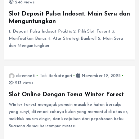
248 views
Slot Deposit Pulsa Indosat, Main Seru dan
Menguntungkan
1. Deposit Pulsa Indosat Praktis 2. Pilih Slot Favorit 3.
Manfaatkan Bonus 4. Atur Strategi Bankroll 5. Main Seru
dan Menguntungkan
cleemneti
Tak Berkategori
November 19, 2025
213 views
Slot Online Dengan Tema Winter Forest
Winter Forest mengajak pemain masuk ke hutan bersalju
yang sunyi, ditemani cahaya bulan yang memantul di atas es,
makhluk musim dingin, dan keajaiban dari pepohonan beku.
Suasana damai bercampur misteri…