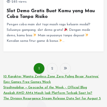
285 views
Slot Demo Gratis Buat Kamu yang Mau
Coba Tanpa Risiko
Pengen coba main slot tapi masih ragu keluarin modal?
Solusinya gampang: slot demo gratis!
Dengan mode
demo, kamu bisa:
Main sepuasnya tanpa deposit
Kenalan sama fitur game & bonus
…
1
2
P
10 Karakter Wanita Zenless Zone Zero Paling Besar ‘Asetnya’
Epic Games Free Games Week
o
Stadtmobiliar — Geocache of the Week – Official Blog
Apakah AMD AM4 Masih Jadi Platform Terbaik Saat Ini?
s
The Division Resurgence Steam Release Date Set for August 5