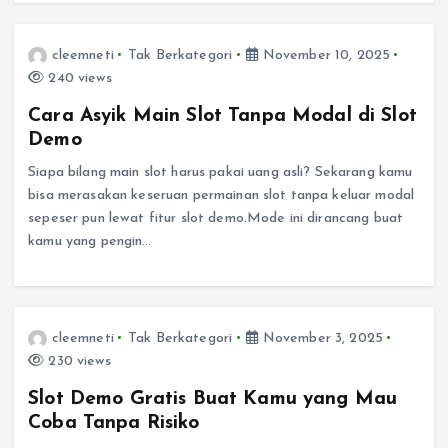
cleemneti
Tak Berkategori
November 10, 2025
240 views
Cara Asyik Main Slot Tanpa Modal di Slot
Demo
Siapa bilang main slot harus pakai uang asli? Sekarang kamu
bisa merasakan keseruan permainan slot tanpa keluar modal
sepeser pun lewat fitur slot demo.Mode ini dirancang buat
kamu yang pengin…
cleemneti
Tak Berkategori
November 3, 2025
230 views
Slot Demo Gratis Buat Kamu yang Mau
Coba Tanpa Risiko