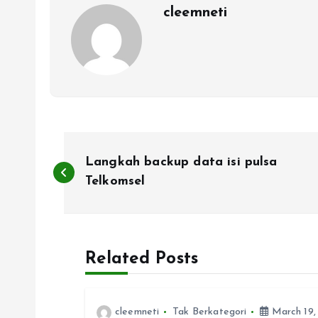
cleemneti
P
Langkah backup data isi pulsa
o
Telkomsel
s
Related Posts
t
n
cleemneti
Tak Berkategori
March 19,