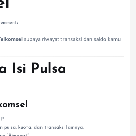
el
Comments
Telkomsel
supaya riwayat transaksi dan saldo kamu
 Isi Pulsa
komsel
P.
 pulsa, kuota, dan transaksi lainnya.
enu
“Riwayat”
.