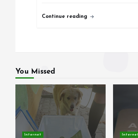
n
Continue reading
You Missed
In
Internet