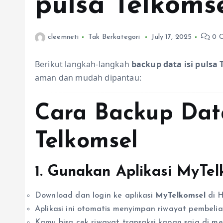
pulsa Telkoms
cleemneti
Tak Berkategori
July 17, 2025
0 
Berikut langkah-langkah
backup data isi pulsa 
aman dan mudah dipantau:
Cara Backup Data
Telkomsel
1.
Gunakan Aplikasi MyTel
Download dan login ke aplikasi
MyTelkomsel
di H
Aplikasi ini otomatis menyimpan riwayat pembelian
Kamu bisa cek riwayat transaksi kapan saja di m