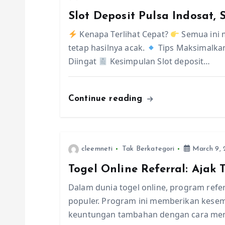
Slot Deposit Pulsa Indosat,
a
Kenapa Terlihat Cepat?
Semua ini m
v
tetap hasilnya acak.
Tips Maksimalka
Diingat
Kesimpulan Slot deposit…
i
Continue reading
g
a
cleemneti
Tak Berkategori
March 9, 
t
Togel Online Referral: Aja
i
Dalam dunia togel online, program refer
populer. Program ini memberikan kes
o
keuntungan tambahan dengan cara men