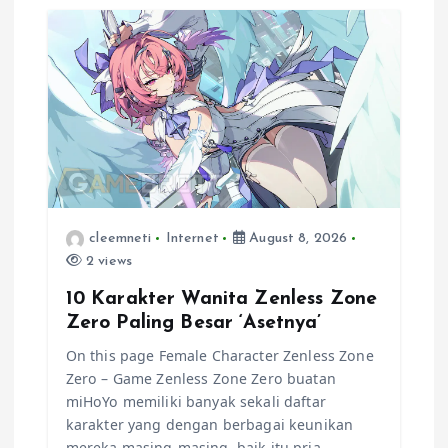
v
i
g
a
t
i
cleemneti
Internet
August 8, 2026
2 views
o
10 Karakter Wanita Zenless Zone
Zero Paling Besar ‘Asetnya’
n
On this page Female Character Zenless Zone
Zero – Game Zenless Zone Zero buatan
miHoYo memiliki banyak sekali daftar
karakter yang dengan berbagai keunikan
mereka masing-masing, baik itu pria