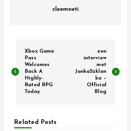
cleemneti
P
Xbox Game
een
o
Pass
interview
Welcomes
met
Back A
JankaSzklan
s
Highly-
ka –
Rated RPG
Official
t
Today
Blog
n
a
Related Posts