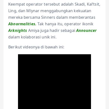
Keempat operator tersebut adalah Skadi, Kal’tsit,
Ling, dan Mlynar menggabungkan kekuatan
mereka bersama Sinners dalam memberantas
Abnormalities.
Tak hanya itu, operator ikonik
Arknights
Amiya juga hadir sebagai
Announcer
dalam kolaborasi unik ini.
Berikut videonya di bawah ini: