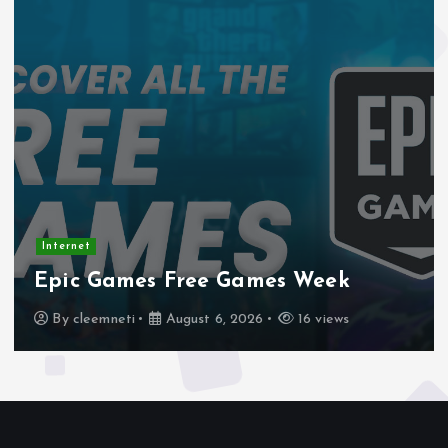
Internet
Stadtmobiliar — Geocache o
eek
Week – Official Blog
iews
By
cleemneti
August 4, 2026
19 v