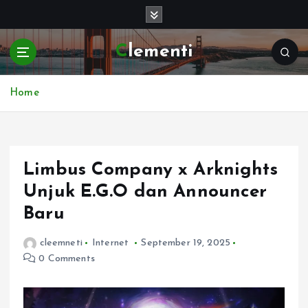
S
k
i
Clementi
p
t
o
Home
c
o
n
t
e
Limbus Company x Arknights
n
Unjuk E.G.O dan Announcer
t
Baru
cleemneti
Internet
September 19, 2025
0 Comments