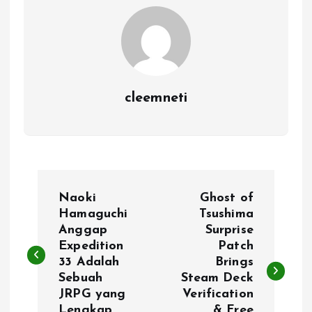
cleemneti
P
Naoki
Ghost of
o
Hamaguchi
Tsushima
Anggap
Surprise
Expedition
Patch
s
33 Adalah
Brings
Sebuah
Steam Deck
t
JRPG yang
Verification
Lengkap
& Free