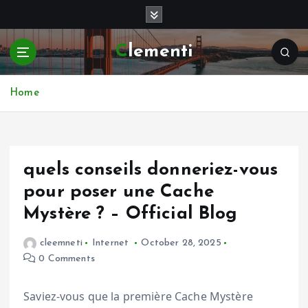
S
k
i
Clementi
p
t
o
Home
c
o
n
t
e
quels conseils donneriez-vous
n
pour poser une Cache
t
Mystère ? – Official Blog
cleemneti
Internet
October 28, 2025
0 Comments
Saviez-vous que la première Cache Mystère