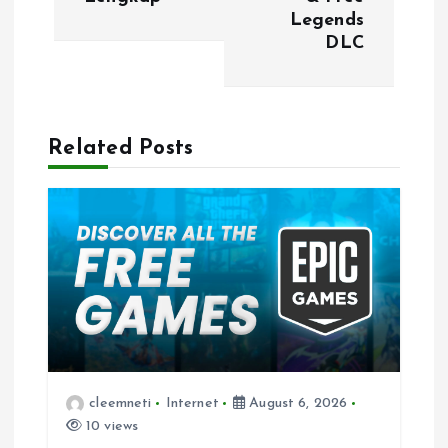
n
Legends
DLC
a
v
Related Posts
i
g
a
t
i
o
cleemneti
Internet
August 6, 2026
10 views