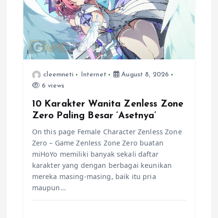
g
a
t
cleemneti
Internet
August 8, 2026
i
6 views
10 Karakter Wanita Zenless Zone
o
Zero Paling Besar ‘Asetnya’
On this page Female Character Zenless Zone
n
Zero – Game Zenless Zone Zero buatan
miHoYo memiliki banyak sekali daftar
karakter yang dengan berbagai keunikan
mereka masing-masing, baik itu pria
maupun…