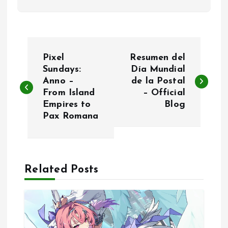
P
Pixel
Resumen del
o
Sundays:
Día Mundial
Anno –
de la Postal
From Island
– Official
s
Empires to
Blog
Pax Romana
t
n
a
Related Posts
v
i