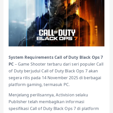
System Requirements Call of Duty Black Ops 7
PC
– Game Shooter terbaru dari seri populer Call
of Duty berjudul Call of Duty Black Ops 7 akan
segera rilis pada 14 November 2025 di berbagai
platform gaming, termasuk PC.
Menjelang perilisannya, Activision selaku
Publisher telah membagikan informasi
spesifikasi Call of Duty Black Ops 7 di platform