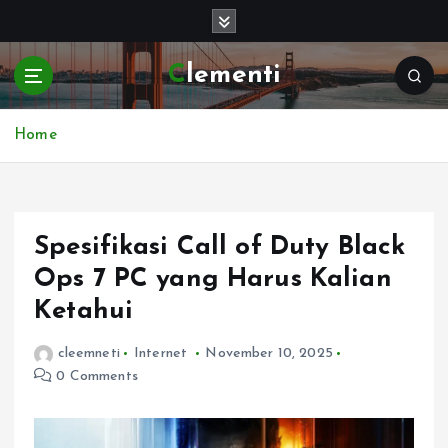
S
k
i
Clementi
p
t
o
Home
c
o
n
t
e
Spesifikasi Call of Duty Black
n
Ops 7 PC yang Harus Kalian
t
Ketahui
cleemneti
Internet
November 10, 2025
0 Comments