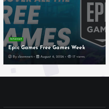
Internet
Stadtm
Games Free Games Week
Week –
emneti
August 6, 2026
17 views
By
clee