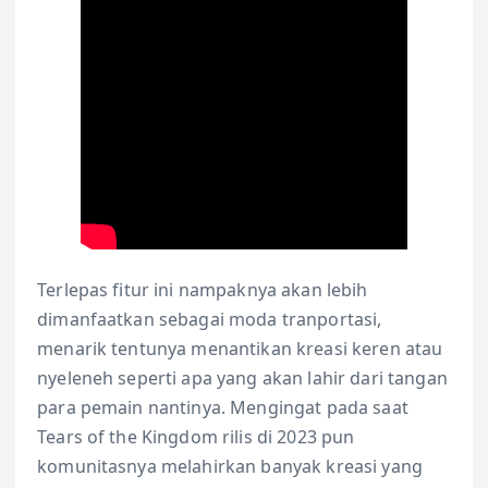
Terlepas fitur ini nampaknya akan lebih
dimanfaatkan sebagai moda tranportasi,
menarik tentunya menantikan kreasi keren atau
nyeleneh seperti apa yang akan lahir dari tangan
para pemain nantinya. Mengingat pada saat
Tears of the Kingdom rilis di 2023 pun
komunitasnya melahirkan banyak kreasi yang