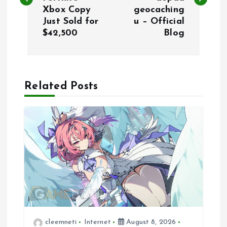
s
Xbox Copy
geocaching
Just Sold for
u – Official
t
$42,500
Blog
n
a
Related Posts
v
i
g
a
t
cleemneti
Internet
August 8, 2026