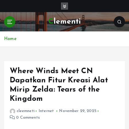
S
k
i
Clementi
p
t
o
Home
c
o
n
t
e
Where Winds Meet CN
n
Dapatkan Fitur Kreasi Alat
t
Mirip Zelda: Tears of the
Kingdom
cleemneti
Internet
November 29, 2025
0 Comments