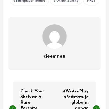
Multiplayer Games
Online Gaming
PES
cleemneti
P
Check Your
#WeArePlay
o
Shelves: A
představuje
Rare
globální
Fortnite
dopad