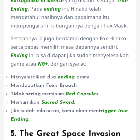
Ebisugaoka in Silence
yang diklaim sebagai
True
Endin
g
. Pada
ending
ini, Hinako telah
mengetahui nasibnya dan bagaimana itu
mempengaruhi hubungannya dengan Fox Mask.
Setelahnya ia juga berdamai dengan Fox Hinako
serta bebas memilih masa depannya sendiri.
Ending
ini bisa didapat jika sudah menyelesaikan
game atau
NG+
, dengan syarat:
Menyelesaikan dua
ending
game.
Mendapatkan
Fox’s Brooch
.
Tidak sering
meminum
Red Capsules
.
Memurnikan
Sacred Sword
.
Jika sudah dilakukan, kamu akan men
trigger True
Ending.
5. The Great Space Invasion