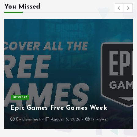
You Missed
Internet
Stadtmobiliar — Geocache of the
Week – Official Blog
By
cleemneti
August 4, 2026
21 views