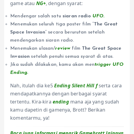
game atau
NG+
, dengan syarat:
Mendengar salah satu
siaran radio
UFO
.
Menemukan seluruh tiga poster film “
The Great
Space Invasion
” secara berurutan setelah
mendengarkan siaran radio.
Menemukan ulasan/
review
film
The Great Space
Invasion
setelah penuhi semua syarat di atas.
Jika sudah dilakukan, kamu akan men
trigger UFO
Ending
.
Nah, itulah dia ke5
Ending Silent Hill f
serta cara
mendapatkannya dengan berbagai syarat
tertentu. Kira-kira
ending
mana aja yang sudah
kamu dapetin di gamenya, Brott? Berikan
komentarmu, ya!
Baca juga informasi menarik Gamebrott lainnya