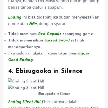
tuanya, bahkan Fox Mask sendiri dan ingin hidup
bebas tanpa diatur siapapun.
Ending
ini bisa didapat jika sudah menyelesaikan
game atau
NG
+
, dengan syarat:
Tidak
meminum
Red Capsule
sepanjang game.
Tidak memurnikan
Sacred Sword
setelah
mendapatkannya.
Jika sudah dilakukan, kamu akan men
trigger
Good Ending.
4. Ebisugaoka in Silence
Ebisugaoka in Silence
Ending Silent Hill f
berikutnya adalah