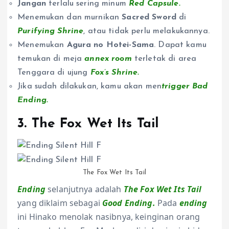
Jangan
terlalu sering minum
Red Capsule.
Menemukan dan murnikan
Sacred Sword
di
Purifying Shrine
, atau tidak perlu melakukannya.
Menemukan
Agura no Hotei-Sama
. Dapat kamu
temukan di meja
annex room
terletak di area
Tenggara di ujung
Fox’s Shrine.
Jika sudah dilakukan, kamu akan men
trigger Bad
Ending.
3. The Fox Wet Its Tail
The Fox Wet Its Tail
Ending
selanjutnya adalah
The Fox Wet Its Tail
yang diklaim sebagai
Good Ending.
Pada
ending
ini Hinako menolak nasibnya, keinginan orang