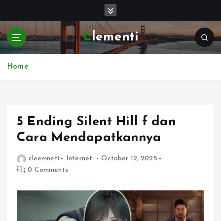
S
k
i
Clementi
p
t
o
Home
c
o
n
t
e
5 Ending Silent Hill f dan
n
Cara Mendapatkannya
t
cleemneti
Internet
October 12, 2025
0 Comments