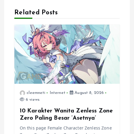
a
Related Posts
v
i
g
a
t
i
cleemneti
Internet
August 8, 2026
6 views
o
10 Karakter Wanita Zenless Zone
Zero Paling Besar ‘Asetnya’
n
On this page Female Character Zenless Zone