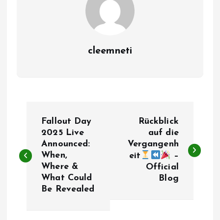
cleemneti
P
Fallout Day
Rückblick
o
2025 Live
auf die
Announced:
Vergangenh
When,
s
eit
–
Where &
Official
What Could
Blog
t
Be Revealed
n