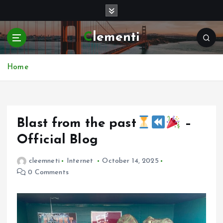
S
k
i
Clementi
p
t
o
Home
c
o
n
t
e
Blast from the past
–
n
Official Blog
t
cleemneti
Internet
October 14, 2025
0 Comments