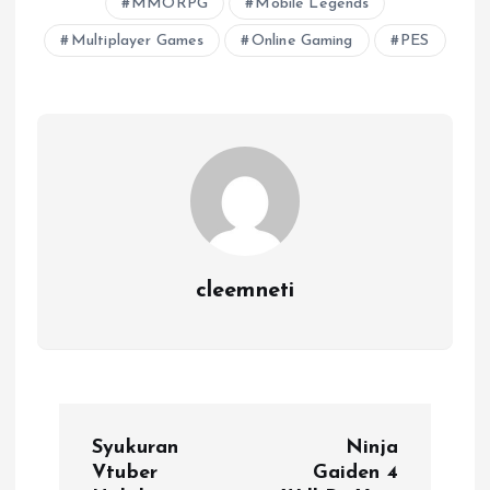
MMORPG
Mobile Legends
Multiplayer Games
Online Gaming
PES
cleemneti
P
Syukuran
Ninja
o
Vtuber
Gaiden 4