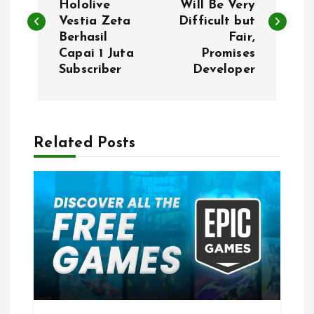
Hololive
Will Be Very
Vestia Zeta
Difficult but
s
Berhasil
Fair,
Capai 1 Juta
Promises
t
Subscriber
Developer
n
a
Related Posts
v
i
g
a
t