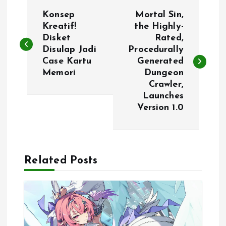
P
Konsep
Mortal Sin,
o
Kreatif!
the Highly-
Disket
Rated,
Disulap Jadi
Procedurally
s
Case Kartu
Generated
Memori
Dungeon
t
Crawler,
Launches
n
Version 1.0
a
v
Related Posts
i
g