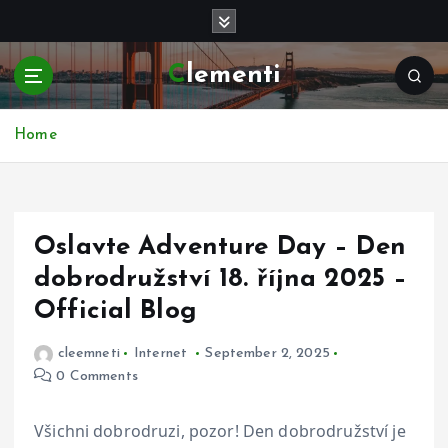
S
k
i
Clementi
p
t
o
Home
c
o
n
t
e
Oslavte Adventure Day – Den
n
dobrodružství 18. října 2025 –
t
Official Blog
cleemneti
Internet
September 2, 2025
0 Comments
Všichni dobrodruzi, pozor! Den dobrodružství je