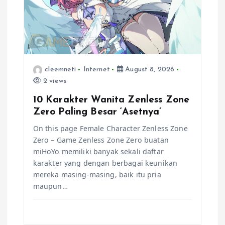
a
t
i
cleemneti
Internet
August 8, 2026
o
2 views
n
10 Karakter Wanita Zenless Zone
Zero Paling Besar ‘Asetnya’
On this page Female Character Zenless Zone
Zero – Game Zenless Zone Zero buatan
miHoYo memiliki banyak sekali daftar
karakter yang dengan berbagai keunikan
mereka masing-masing, baik itu pria
maupun…